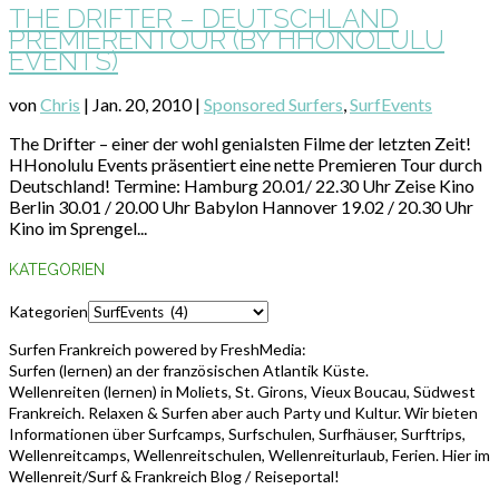
THE DRIFTER – DEUTSCHLAND
PREMIERENTOUR (BY HHONOLULU
EVENTS)
von
Chris
|
Jan. 20, 2010
|
Sponsored Surfers
,
SurfEvents
The Drifter – einer der wohl genialsten Filme der letzten Zeit!
HHonolulu Events präsentiert eine nette Premieren Tour durch
Deutschland! Termine: Hamburg 20.01/ 22.30 Uhr Zeise Kino
Berlin 30.01 / 20.00 Uhr Babylon Hannover 19.02 / 20.30 Uhr
Kino im Sprengel...
KATEGORIEN
Kategorien
Surfen Frankreich powered by FreshMedia:
Surfen (lernen) an der französischen Atlantik Küste.
Wellenreiten (lernen) in Moliets, St. Girons, Vieux Boucau, Südwest
Frankreich. Relaxen & Surfen aber auch Party und Kultur. Wir bieten
Informationen über Surfcamps, Surfschulen, Surfhäuser, Surftrips,
Wellenreitcamps, Wellenreitschulen, Wellenreiturlaub, Ferien. Hier im
Wellenreit/Surf & Frankreich Blog / Reiseportal!