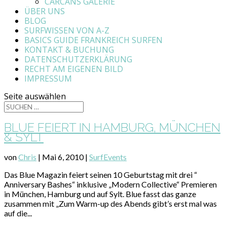
CARCANS GALERIE
ÜBER UNS
BLOG
SURFWISSEN VON A-Z
BASICS GUIDE FRANKREICH SURFEN
KONTAKT & BUCHUNG
DATENSCHUTZERKLÄRUNG
RECHT AM EIGENEN BILD
IMPRESSUM
Seite auswählen
BLUE FEIERT IN HAMBURG, MÜNCHEN
& SYLT
von
Chris
|
Mai 6, 2010
|
SurfEvents
Das Blue Magazin feiert seinen 10 Geburtstag mit drei “
Anniversary Bashes“ inklusive „Modern Collective“ Premieren
in München, Hamburg und auf Sylt. Blue fasst das ganze
zusammen mit „Zum Warm-up des Abends gibt’s erst mal was
auf die...