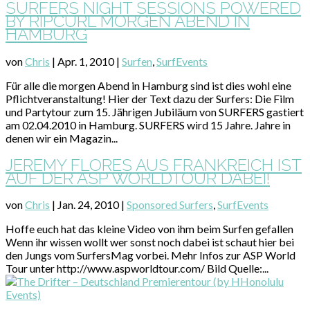
SURFERS NIGHT SESSIONS POWERED
BY RIPCURL MORGEN ABEND IN
HAMBURG
von
Chris
|
Apr. 1, 2010
|
Surfen
,
SurfEvents
Für alle die morgen Abend in Hamburg sind ist dies wohl eine
Pflichtveranstaltung! Hier der Text dazu der Surfers: Die Film
und Partytour zum 15. Jährigen Jubiläum von SURFERS gastiert
am 02.04.2010 in Hamburg. SURFERS wird 15 Jahre. Jahre in
denen wir ein Magazin...
JEREMY FLORES AUS FRANKREICH IST
AUF DER ASP WORLDTOUR DABEI!
von
Chris
|
Jan. 24, 2010
|
Sponsored Surfers
,
SurfEvents
Hoffe euch hat das kleine Video von ihm beim Surfen gefallen
Wenn ihr wissen wollt wer sonst noch dabei ist schaut hier bei
den Jungs vom SurfersMag vorbei. Mehr Infos zur ASP World
Tour unter http://www.aspworldtour.com/ Bild Quelle:...