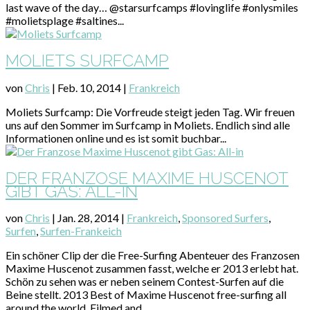
last wave of the day… @starsurfcamps #lovinglife #onlysmiles
#molietsplage #saltines...
MOLIETS SURFCAMP
von
Chris
|
Feb. 10, 2014
|
Frankreich
Moliets Surfcamp: Die Vorfreude steigt jeden Tag. Wir freuen
uns auf den Sommer im Surfcamp in Moliets. Endlich sind alle
Informationen online und es ist somit buchbar...
DER FRANZOSE MAXIME HUSCENOT
GIBT GAS: ALL-IN
von
Chris
|
Jan. 28, 2014
|
Frankreich
,
Sponsored Surfers
,
Surfen
,
Surfen-Frankeich
Ein schöner Clip der die Free-Surfing Abenteuer des Franzosen
Maxime Huscenot zusammen fasst, welche er 2013 erlebt hat.
Schön zu sehen was er neben seinem Contest-Surfen auf die
Beine stellt. 2013 Best of Maxime Huscenot free-surfing all
around the world. Filmed and...