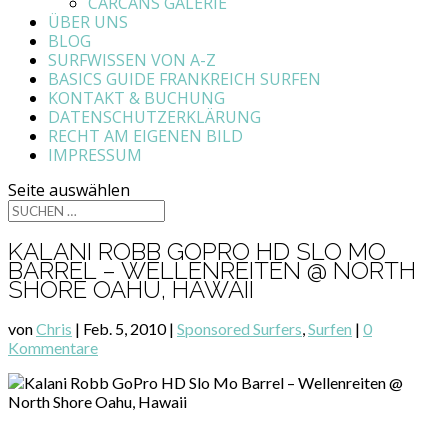
CARCANS GALERIE
ÜBER UNS
BLOG
SURFWISSEN VON A-Z
BASICS GUIDE FRANKREICH SURFEN
KONTAKT & BUCHUNG
DATENSCHUTZERKLÄRUNG
RECHT AM EIGENEN BILD
IMPRESSUM
Seite auswählen
KALANI ROBB GOPRO HD SLO MO
BARREL – WELLENREITEN @ NORTH
SHORE OAHU, HAWAII
von
Chris
|
Feb. 5, 2010
|
Sponsored Surfers
,
Surfen
|
0
Kommentare