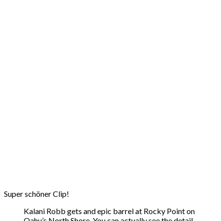
Super schöner Clip!
Kalani Robb gets and epic barrel at Rocky Point on
Oahu’s North Shore. You can actually see the detail