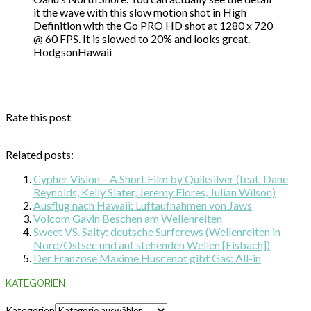
it the wave with this slow motion shot in High
Definition with the Go PRO HD shot at 1280 x 720
@ 60 FPS. It is slowed to 20% and looks great.
HodgsonHawaii
Rate this post
Related posts:
Cypher Vision – A Short Film by Quiksilver (feat. Dane
Reynolds, Kelly Slater, Jeremy Flores, Julian Wilson)
Ausflug nach Hawaii: Luftaufnahmen von Jaws
Volcom Gavin Beschen am Wellenreiten
Sweet VS. Salty: deutsche Surfcrews (Wellenreiten in
Nord/Ostsee und auf stehenden Wellen [Eisbach])
Der Franzose Maxime Huscenot gibt Gas: All-in
KATEGORIEN
Kategorien